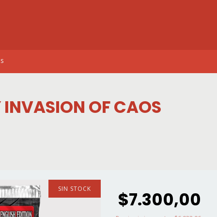
os
 INVASION OF CAOS
SIN STOCK
$7.300,00