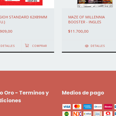
GIOH STANDARD 62X89MM
MAZE OF MILLENNIA
 U.)
BOOSTER - INGLES
.909,00
$11.700,00
DETALLES
DETALLES
o Oro - Terminos y
Medios de pago
diciones