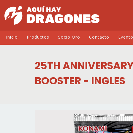
Inicio
Productos
Socio Oro
Contacto
Event
25TH ANNIVERSARY
BOOSTER - INGLES