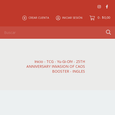
0
$0,00
CREAR CUENTA
INICIAR SESIÓN
-
Inicio
-
TCG
-
Yu-Gi-Oh!
-
25TH
ANNIVERSARY INVASION OF CAOS
BOOSTER - INGLES