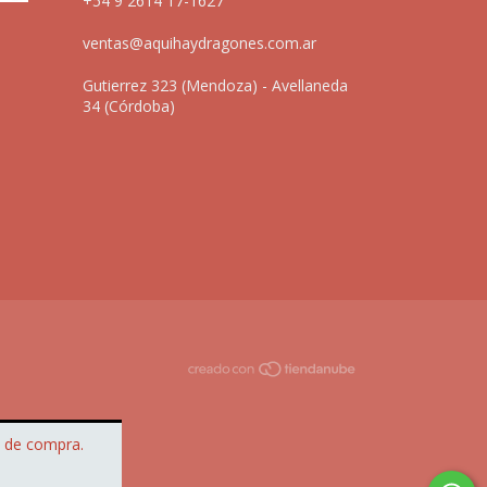
+54 9 2614 17-1627
ventas@aquihaydragones.com.ar
Gutierrez 323 (Mendoza) - Avellaneda
34 (Córdoba)
a de compra.