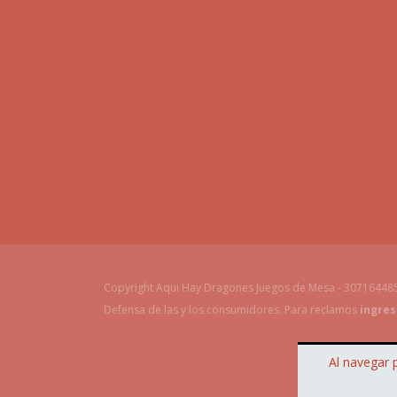
Copyright Aqui Hay Dragones Juegos de Mesa - 307164485
Defensa de las y los consumidores. Para reclamos
ingres
Al navegar 