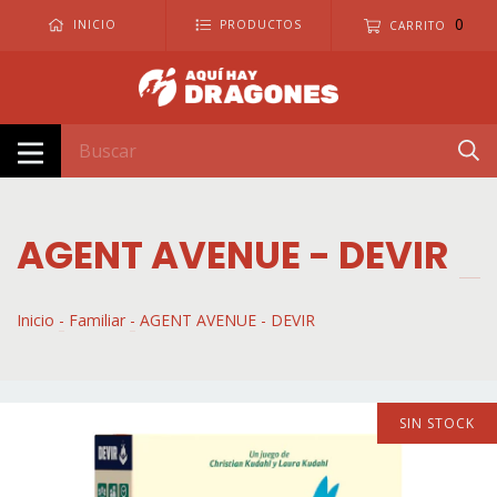
0
INICIO
PRODUCTOS
CARRITO
AGENT AVENUE - DEVIR
Inicio
-
Familiar
-
AGENT AVENUE - DEVIR
SIN STOCK