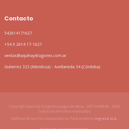
Contacto
542614171627
+54 9 2614 17-1627
ventas@aquihaydragones.com.ar
Gutierrez 323 (Mendoza) - Avellaneda 34 (Córdoba)
Copyright Aqui Hay Dragones Juegos de Mesa - 30716448548 - 2026.
Todos los derechos reservados.
Defensa de las y los consumidores. Para reclamos
ingresá acá.