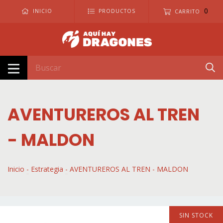
0
INICIO
PRODUCTOS
CARRITO
AVENTUREROS AL TREN
- MALDON
Inicio
-
Estrategia
-
AVENTUREROS AL TREN - MALDON
SIN STOCK