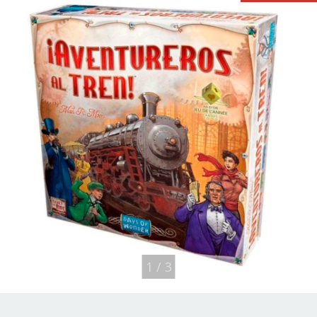
1
/
3