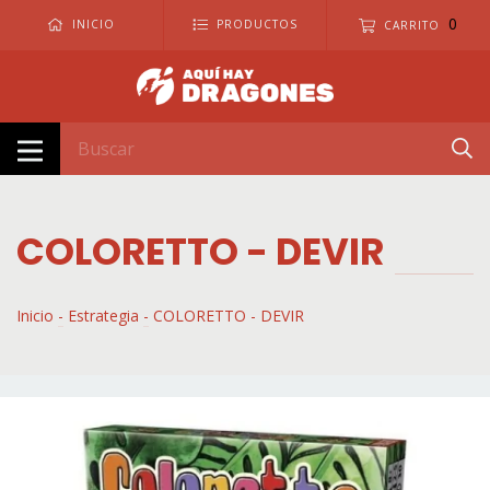
0
INICIO
PRODUCTOS
CARRITO
COLORETTO - DEVIR
Inicio
-
Estrategia
-
COLORETTO - DEVIR