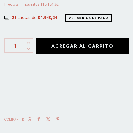
Precio sin impuestos
$18.181,82
24
cuotas de
$1.943,24
VER MEDIOS DE PAGO
CALCULAR
No sé mi código postal
COMPARTIR