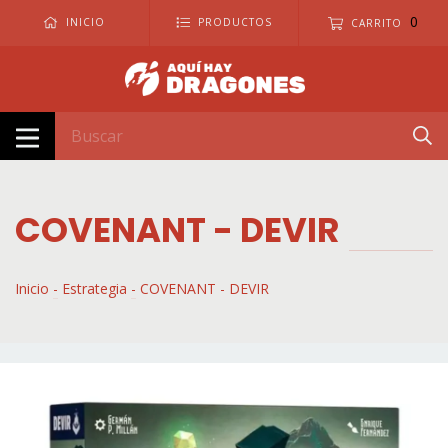
0
INICIO
PRODUCTOS
CARRITO
COVENANT - DEVIR
Inicio
-
Estrategia
-
COVENANT - DEVIR