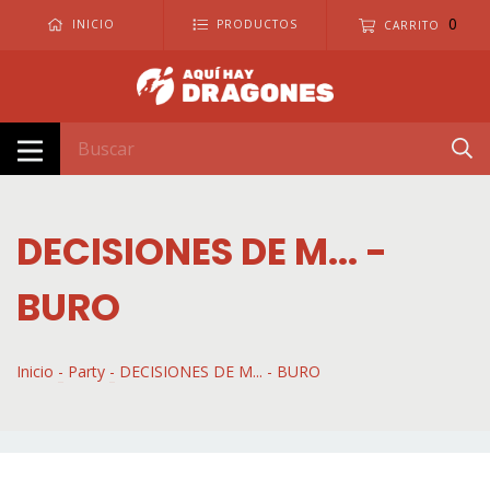
0
INICIO
PRODUCTOS
CARRITO
DECISIONES DE M... -
BURO
Inicio
-
Party
-
DECISIONES DE M... - BURO