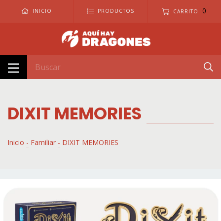
0
INICIO
PRODUCTOS
CARRITO
DIXIT MEMORIES
Inicio
-
Familiar
-
DIXIT MEMORIES