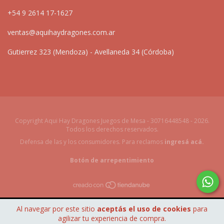
+54 9 2614 17-1627
ventas@aquihaydragones.com.ar
Gutierrez 323 (Mendoza) - Avellaneda 34 (Córdoba)
Copyright Aqui Hay Dragones Juegos de Mesa - 30716448548 - 2026.
Todos los derechos reservados.
Defensa de las y los consumidores. Para reclamos
ingresá acá.
Botón de arrepentimiento
Al navegar por este sitio
aceptás el uso de cookies
para
agilizar tu experiencia de compra.