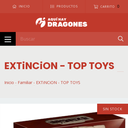
0
INICIO
PRODUCTOS
CARRITO
EXTiNCiON - TOP TOYS
Inicio
-
Familiar
-
EXTiNCiON - TOP TOYS
SIN STOCK