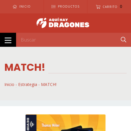
0
INICIO
PRODUCTOS
CARRITO
MATCH!
Inicio
-
Estrategia
-
MATCH!