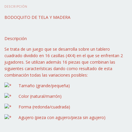
DESCRIPCIÓN
BODOQUITO DE TELA Y MADERA
Descripción
Se trata de un juego que se desarrolla sobre un tablero
cuadrado dividido en 16 casillas (4X4) en el que se enfrentan 2
jugadores. Se utilizan además 16 piezas que combinan las
siguientes características dando como resultado de esta
combinación todas las variaciones posibles:
Tamaño (grande/pequeña)
Color (natural/marrón)
Forma (redonda/cuadrada)
Agujero (pieza con agujero/pieza sin agujero)