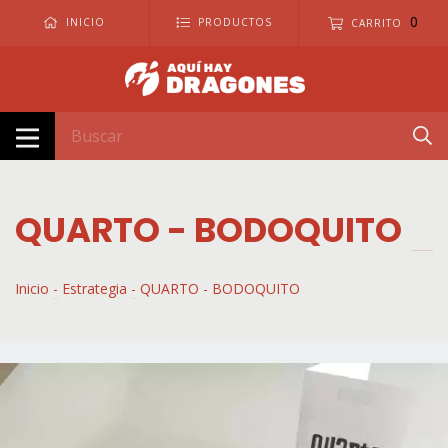
0
INICIO
PRODUCTOS
CARRITO
QUARTO - BODOQUITO
Inicio
-
Estrategia
-
QUARTO - BODOQUITO