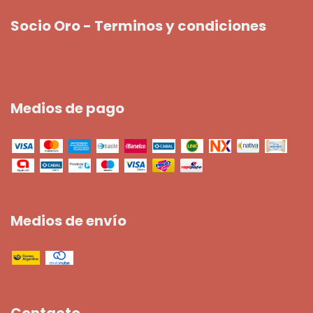
Socio Oro - Terminos y condiciones
Medios de pago
Medios de envío