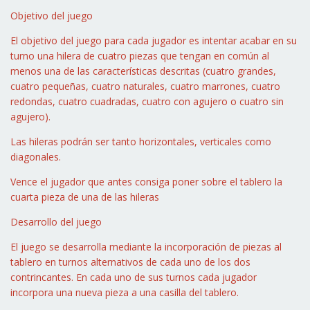
Objetivo del juego
El objetivo del juego para cada jugador es intentar acabar en su
turno una hilera de cuatro piezas que tengan en común al
menos una de las características descritas (cuatro grandes,
cuatro pequeñas, cuatro naturales, cuatro marrones, cuatro
redondas, cuatro cuadradas, cuatro con agujero o cuatro sin
agujero).
Las hileras podrán ser tanto horizontales, verticales como
diagonales.
Vence el jugador que antes consiga poner sobre el tablero la
cuarta pieza de una de las hileras
Desarrollo del juego
El juego se desarrolla mediante la incorporación de piezas al
tablero en turnos alternativos de cada uno de los dos
contrincantes. En cada uno de sus turnos cada jugador
incorpora una nueva pieza a una casilla del tablero.