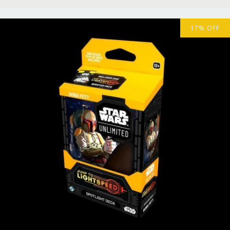
17
%
OFF