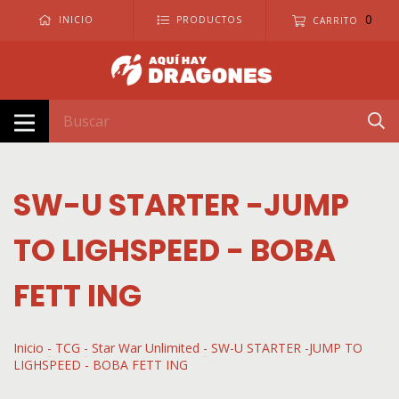
0
INICIO
PRODUCTOS
CARRITO
SW-U STARTER -JUMP
TO LIGHSPEED - BOBA
FETT ING
Inicio
-
TCG
-
Star War Unlimited
-
SW-U STARTER -JUMP TO
LIGHSPEED - BOBA FETT ING