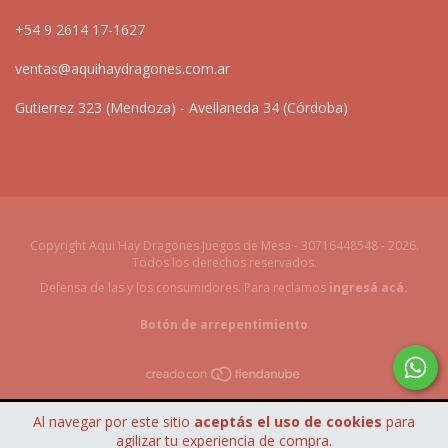
+54 9 2614 17-1627
ventas@aquihaydragones.com.ar
Gutierrez 323 (Mendoza) - Avellaneda 34 (Córdoba)
Copyright Aqui Hay Dragones Juegos de Mesa - 30716448548 - 2026.
Todos los derechos reservados.
Defensa de las y los consumidores. Para reclamos
ingresá acá.
Botón de arrepentimiento
Al navegar por este sitio
aceptás el uso de cookies
para
agilizar tu experiencia de compra.