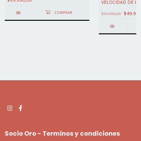
VELOCIDAD DE LA
ESP
$49.990
$59.990,00
Socio Oro - Terminos y condiciones