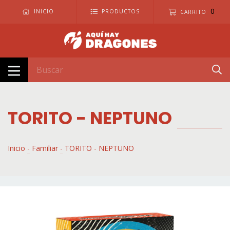
0
INICIO
PRODUCTOS
CARRITO
TORITO - NEPTUNO
Inicio
-
Familiar
-
TORITO - NEPTUNO