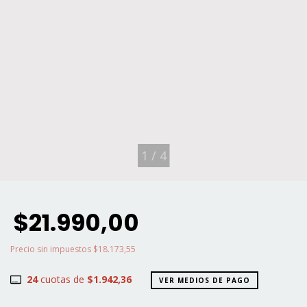
1
/
4
$21.990,00
Precio sin impuestos
$18.173,55
24
cuotas de
$1.942,36
VER MEDIOS DE PAGO