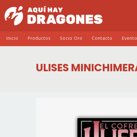
Inicio
Productos
Socio Oro
Contacto
Event
ULISES MINICHIMER