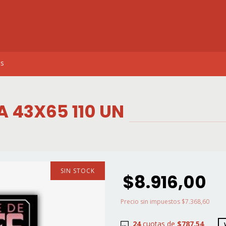
os
A 43X65 110 UN
SIN STOCK
$8.916,00
Precio sin impuestos
$7.368,60
24
cuotas de
$787,54