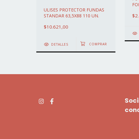
FO
ULISES PROTECTOR FUNDAS
$2
 110UN
STANDAR 63,5X88 110 UN.
$10.621,00
DETALLES
Soci
con