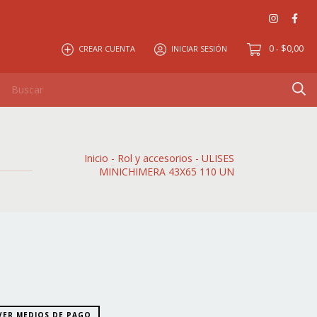
0
$0,00
CREAR CUENTA
INICIAR SESIÓN
-
Inicio
-
Rol y accesorios
-
ULISES
MINICHIMERA 43X65 110 UN
VER MEDIOS DE PAGO