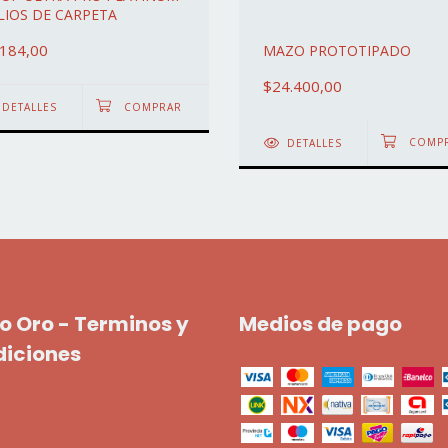
LIOS DE CARPETA
.184,00
MAZO PROTOTIPADO
$24.400,00
DETALLES
DETALLES
o Oro - Terminos y
Medios de pago
diciones