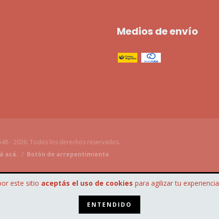
Medios de envío
48 - 2026. Todos los derechos reservados.
á acá.
/
Botón de arrepentimiento
por este sitio
aceptás el uso de cookies
para agilizar tu experienci
ENTENDIDO