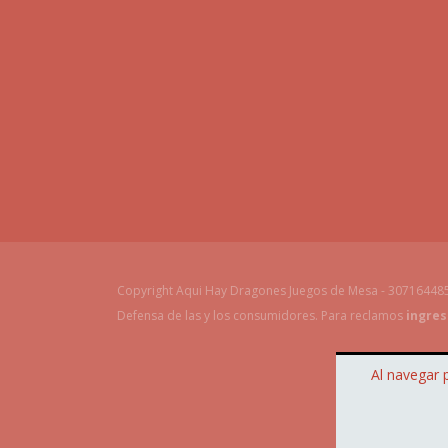
Copyright Aqui Hay Dragones Juegos de Mesa - 307164485
Defensa de las y los consumidores. Para reclamos
ingres
Al navegar 