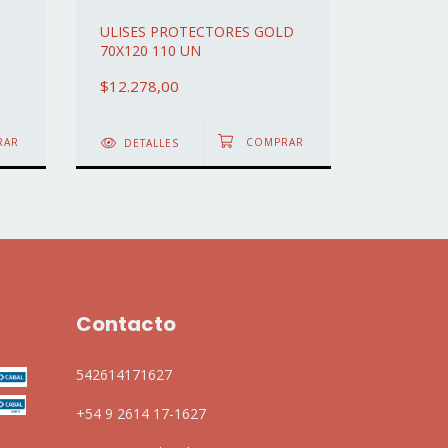
ULISES PROTECTORES GOLD
ULISES 
70X120 110 UN
57,5X89 
$12.278,00
$17.623
DETALLES
DETAL
Contacto
542614171627
+54 9 2614 17-1627