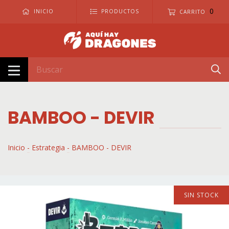
0
INICIO
PRODUCTOS
CARRITO
BAMBOO - DEVIR
Inicio
-
Estrategia
-
BAMBOO - DEVIR
SIN STOCK