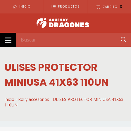
0
INICIO
PRODUCTOS
CARRITO
ULISES PROTECTOR
MINIUSA 41X63 110UN
Inicio
-
Rol y accesorios
-
ULISES PROTECTOR MINIUSA 41X63
110UN